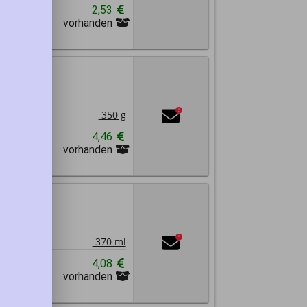
2,53
vorhanden
Abrechnung
1
!
350 g
n
4,46
vorhanden
Abrechnung
370 ml
1
!
370 ml
4,08
vorhanden
Abrechnung