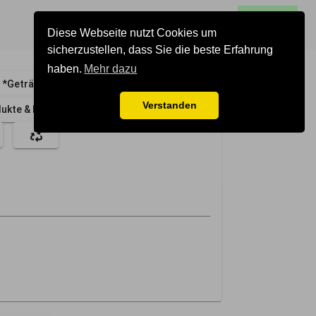
0
alle Gruppen
Los gehts
Diese Webseite nutzt Cookies um
sicherzustellen, dass Sie die beste Erfahrung
haben.
Mehr dazu
*Getränke
*Getreide & Mehl
Verstanden
ukte & Eier
*Nüsse & Samen