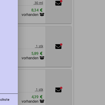
1
!
30 ml
n
8,34
vorhanden
Abrechnung
tk
1
!
1 stk
n
5,89
vorhanden
Abrechnung
1 Stk
1
!
1 stk
n
4,39
chste
vorhanden