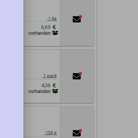
1 kg
!
6,69
vorhanden
Abrechnung
1
!
1 pack
n
4,36
vorhanden
Abrechnung
1
!
150 g
n