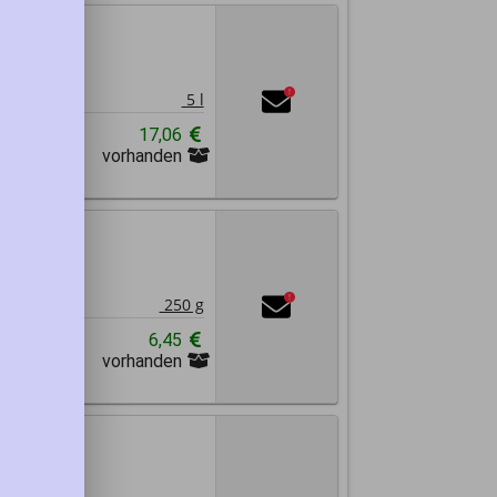
1
!
5 l
en
17,06
vorhanden
Abrechnung
1
!
250 g
n
6,45
vorhanden
Abrechnung
elp