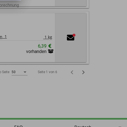
Abrechnung
1
!
1 kg
en
6,39
vorhanden
Seite 1 von 6
o Seite
50