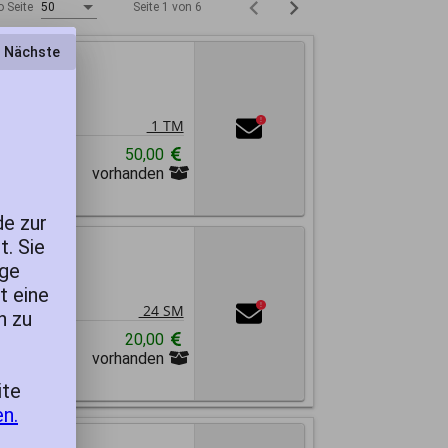
Seite 1 von 6
o Seite
50
Nächste
1 TM
!
50,00
vorhanden
de zur
t. Sie
ege
t eine
24 SM
!
n zu
20,00
vorhanden
ite
n.