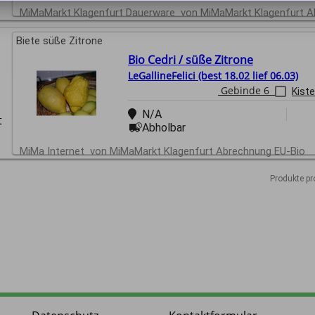
MiMaMarkt Klagenfurt Dauerware
von
MiMaMarkt Klagenfurt 
Biete süße Zitrone
Bio Cedri / süße Zitrone
LeGallineFelici (best 18.02 lief 06.03)
Gebinde 6
Kist
N/A
t
Abholbar
MiMa Internet
von
MiMaMarkt Klagenfurt Abrechnung
EU-Bio
Produkte pr