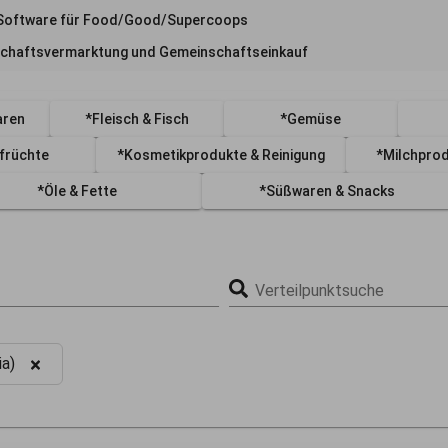
Software für Food/Good/Supercoops
chaftsvermarktung und Gemeinschaftseinkauf
aren
*Fleisch & Fisch
*Gemüse
früchte
*Kosmetikprodukte & Reinigung
*Milchprod
*Öle & Fette
*Süßwaren & Snacks
Verteilpunktsuche
ia)