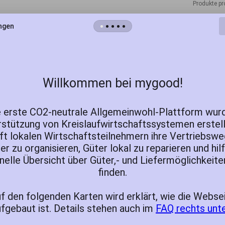
Produkte pr
ngen
Biete Anhänger
Anhänger
ecoenergy gmbH
N/A
Willkommen bei mygood!
Abholbar
Vermietung
 erste CO2-neutrale Allgemeinwohl-Plattform wur
Biete Strahlenmessgerät
stützung von Kreislaufwirtschaftssystemen erstell
Geigerzähler Strahlenmessgerät
lft lokalen Wirtschaftsteilnehmern ihre Vertriebsw
ecoenergy gmbH
ter zu organisieren, Güter lokal zu reparieren und hilf
nelle Übersicht über Güter,- und Liefermöglichkeite
N/A
finden.
Abholbar
f den folgenden Karten wird erklärt, wie die Webse
Vermietung
fgebaut ist. Details stehen auch im
FAQ rechts unte
Biete *Obst