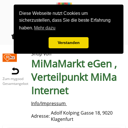
Diese Webseite nutzt Cookies um
sicherzustellen, dass Sie die beste Erfahrung
haben.
Mehr dazu
0
alle Gruppen
Los gehts
Verstanden
Shop von
MiMaMarkt eGen
,
Verteilpunkt
MiMa
Zum mygood
Gesamtangebot
Internet
Info/Impressum
Adolf Kolping Gasse 18, 9020
Adresse:
Klagenfurt