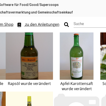
Software für Food/Good/Supercoops
chaftsvermarktung und Gemeinschaftseinkauf
Suche
m Shop
zu den Anleitungen
de
Rapsöl wurde verändert
Apfel-Karottensaft
S
wurde verändert