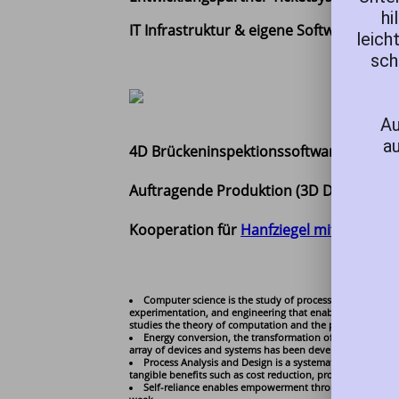
hi
IT Infrastruktur & eigene
Software für d
leich
sch
Au
au
4D Brückeninspektionssoftware -
bridge
Auftragende Produktion (3D Druck) von 
Kooperation für
Hanfziegel mit ecopass
Computer science is the study of processes that interact
experimentation,
and engineering that enables the use of 
studies the theory of computation and the practice of des
Energy conversion, the transformation of energy from 
array of devices and systems has been developed for this 
Process Analysis and Design is a systematic approach to
tangible benefits such as cost reduction, process efficienc
Self-reliance enables empowerment through increased loc