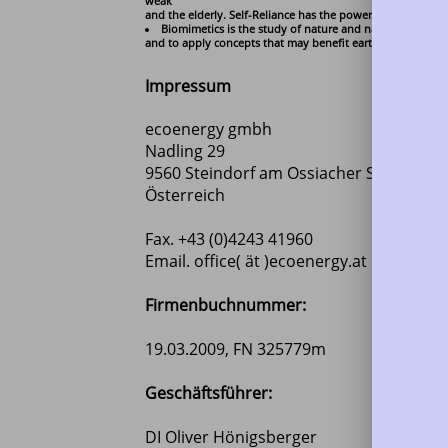
weak
and the elderly. Self-Reliance has the power to strengthe
Biomimetics is the study of nature and natural phenom
and to apply concepts that may benefit earth, science, eng
Impressum
ecoenergy gmbh
Nadling 29
9560 Steindorf am Ossiacher See
Österreich
Fax. +43 (0)4243 41960
Email. office( ät )ecoenergy.at
Firmenbuchnummer:
19.03.2009, FN 325779m
Geschäftsführer:
DI Oliver Hönigsberger