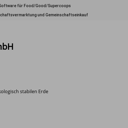
Software für Food/Good/Supercoops
chaftsvermarktung und Gemeinschaftseinkauf
mbH
kologisch stabilen Erde