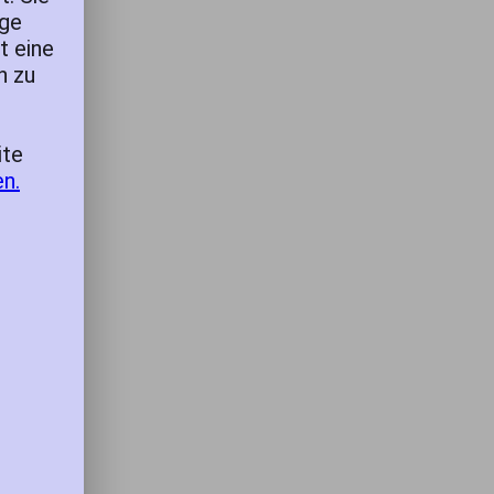
ege
t eine
n zu
ite
n.
,
ntist
ide
 of
e