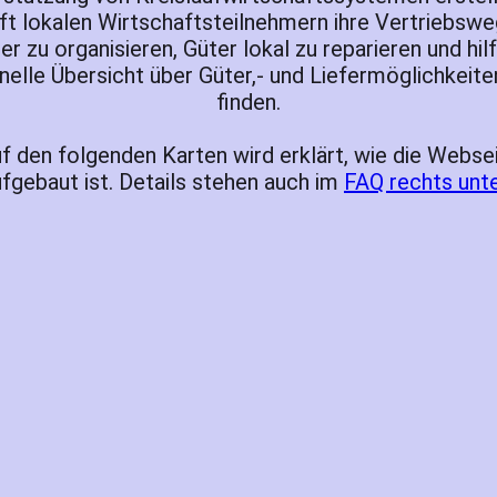
lft lokalen Wirtschaftsteilnehmern ihre Vertriebsw
en
MitMachMarkt Klagenfurt -
MiMa
ter zu organisieren, Güter lokal zu reparieren und hilf
nelle Übersicht über Güter,- und Liefermöglichkeite
finden.
f den folgenden Karten wird erklärt, wie die Webse
fgebaut ist. Details stehen auch im
FAQ rechts unte
tool
Gütern - additive manufacturing z.B.
Granatspardose
ion
, siehe auch
Hanfstein
 with data and that can be represented as data in the form of programs. It is the theory
algorithms to manipulate, store, and communicate digital information. A computer scie
igning software systems.
forms provided by nature to forms that can be used by humans. Over the centuries a w
purpose.
 improve our understanding of processes of an organization to assist in the realization
y, and effective human resource allocation.
al production by giving, trading and/or sharing. Self-Reliance values and cares for th