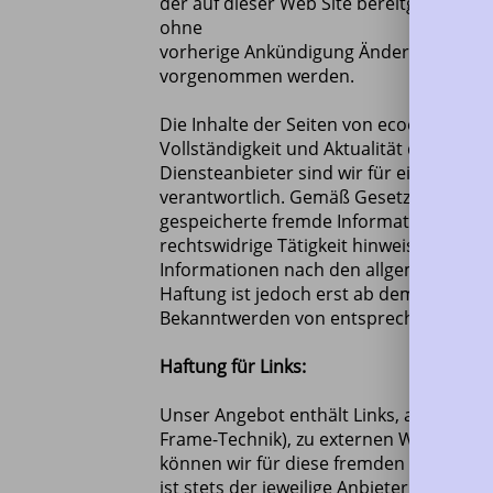
der auf dieser Web Site bereitgestellte
ohne
vorherige Ankündigung Änderungen oder
vorgenommen werden.
Die Inhalte der Seiten von ecoenergy gmb
Vollständigkeit und Aktualität der Inha
Diensteanbieter sind wir für eigene Inh
verantwortlich. Gemäß Gesetz sind wir al
gespeicherte fremde Informationen zu 
rechtswidrige Tätigkeit hinweisen. Ver
Informationen nach den allgemeinen Ges
Haftung ist jedoch erst ab dem Zeitpunk
Bekanntwerden von entsprechenden Rech
Haftung für Links:
Unser Angebot enthält Links, auf die dir
Frame-Technik), zu externen Webseiten D
können wir für diese fremden Inhalte ke
ist stets der jeweilige Anbieter oder Be