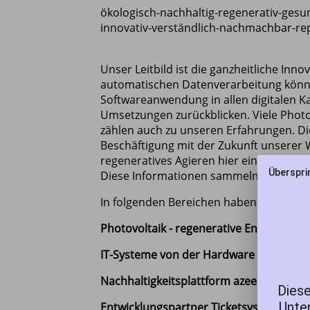
ökologisch-nachhaltig-regenerativ-gesu
innovativ-verständlich-nachmachbar-r
Unser Leitbild ist die ganzheitliche Inno
automatischen Datenverarbeitung könne
Softwareanwendung in allen digitalen K
Umsetzungen zurückblicken. Viele Phot
zählen auch zu unseren Erfahrungen. D
Beschäftigung mit der Zukunft unserer
regeneratives Agieren hier ein gutes L
Überspri
Diese Informationen sammeln wir auf u
In folgenden Bereichen haben wir sehr 
Photovoltaik - regenerative Energie und
IT-Systeme von der Hardware bis zur fe
Nachhaltigkeitsplattform azeero -
mygoo
Diese
Unter
Entwicklungspartner Ticketsystem
Cultu