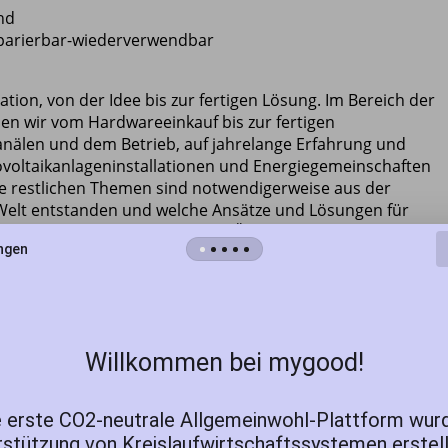
nd
eparierbar-wiederverwendbar
vation, von der Idee bis zur fertigen Lösung. Im Bereich der
n wir vom Hardwareeinkauf bis zur fertigen
anälen und dem Betrieb, auf jahrelange Erfahrung und
ovoltaikanlageninstallationen und Energiegemeinschaften
ie restlichen Themen sind notwendigerweise aus der
 Welt entstanden und welche Ansätze und Lösungen für
eben für Alle und dem Erhalt des Ökosystems bewirken könne
ngen
nserer Plattform
mygood.at
, machen Sie mit!
gute Erfahrungen:
 Blackout Lösungen für IT und Heizungsinfrastr
uktur
Willkommen bei mygood!
rtigen Lösung
d.at
-
app
 erste CO2-neutrale Allgemeinwohl-Plattform wur
stützung von Kreislaufwirtschaftssystemen erstell
rall